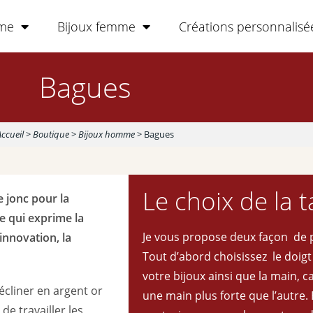
mme
Bijoux femme
Créations personnalisé
Bagues
Accueil
>
Boutique
>
Bijoux homme
>
Bagues
Le choix de la t
e jonc pour la
e qui exprime la
Je vous propose deux façon de pr
innovation, la
Tout d’abord choisissez le doig
votre bijoux ainsi que la main, 
écliner en argent or
une main plus forte que l’autre. 
de travailler les