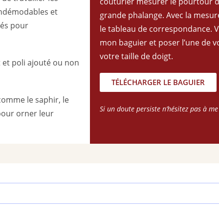
couturier mesurer le pourtour d
 indémodables et
grande phalange. Avec la mesure
tés pour
le tableau de correspondance. 
mon baguier et poser l’une de v
votre taille de doigt.
t et poli ajouté ou non
TÉLÉCHARGER LE BAGUIER
omme le saphir, le
Si un doute persiste n’hésitez pas à me
pour orner leur